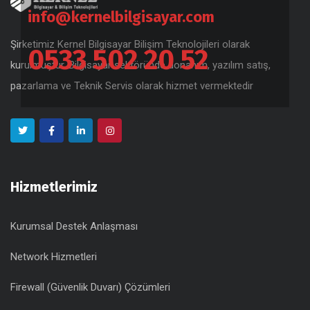
info@kernelbilgisayar.com
Şirketimiz Kernel Bilgisayar Bilişim Teknolojileri olarak
0533 502 20 52
kurulmuştur. Bilgisayar sektöründe donanım, yazılım satış,
pazarlama ve Teknik Servis olarak hizmet vermektedir
Hizmetlerimiz
Kurumsal Destek Anlaşması
Network Hizmetleri
Firewall (Güvenlik Duvarı) Çözümleri